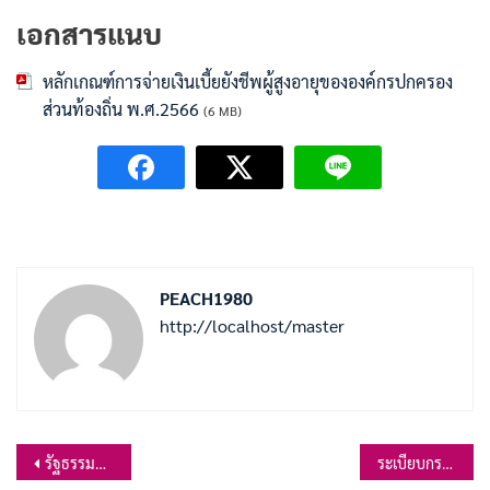
เอกสารแนบ
หลักเกณฑ์การจ่ายเงินเบี้ยยังชีพผู้สูงอายุขององค์กรปกครอง
ส่วนท้องถิ่น พ.ศ.2566
(6 MB)
PEACH1980
http://localhost/master
แนะแนว
รัฐธรรมนูญแห่งราชอาณาจักรไทย พ.ศ.2560
ระเบียบกระทรวงมหาดไทย ว่าด้วยการรับเงิน การเบิกจ่ายเงิน การฝากเงิน การเก็บรักษาเงิน และการตรวจเงินขององค์กรปกครองส่วนท้องถิ่น พ.ศ.2566