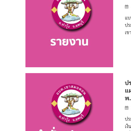
แบ
ปร
เข
ปร
แผ
พ.
ปร
เง