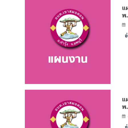
แผ
พ.
อ
แผ
พ.
อ