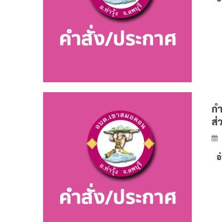
กำ
ส
อ