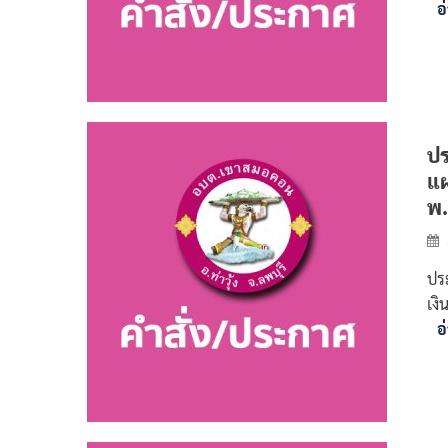
อ
ปร
แผ
พ.
ปร
เง
อ