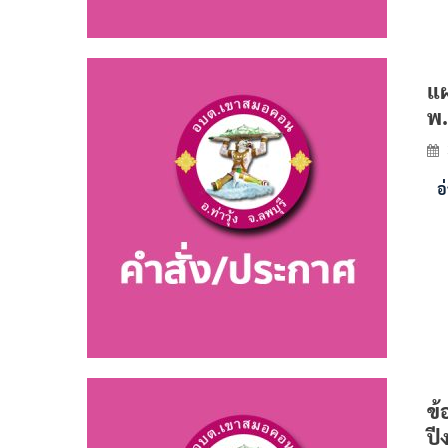
แผ
พ.
อ
ข้
ปี