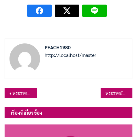
PEACH1980
http://localhost/master
แนะแนว
พระราชบัญญัติควบคุมอาคาร พ.ศ.2522
พระราชบัญญัติบำเหน็จบำนาญข้าราชการส่วนท้องถิ่น พ.ศ.2500
เรื่อง
เรื่องที่เกี่ยวข้อง