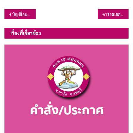
แนะแนว
บัญชีโอนเงินงบประมาณรายจ่าย ประจำปีงบประมาณ พ.ศ.2568 โอนครั้งที่ 2
ตารางแสดงวงเงินโครงการก่อสร้างถนนดิน บ้านปากคลองพระ เริ่มต้นจากถนนสายคลองพระ (ช่วงที่ 2) บริเวณนานางสุวรีย์ หอมฉวี หมู่ที่ 7 ต.เขาสมอคอน
เรื่อง
เรื่องที่เกี่ยวข้อง