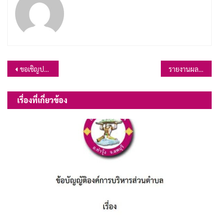
แนะแนว
ขอเชิญประชุมสมัยวิสามัญ สมัยที่ ๔ ครั้งที่ ๑ ประจำปี ๒๕๖๗ วันศุกร์ที่ ๕ พฤศจิกายน ๒๕๖๗ เวลา ๑๐.๐๐ น. ณ อาคารศูนย์แพทย์แผนไทย องค์การบริหารส่วนตำบลเขาสมอคอน
รายงานผลการดำเนินงานโครงการตามแผนพัฒนาท้องถิ่น พ.ศ. 2566 – 2570 ประจำปีงบประมาณ พ.ศ. 2567
เรื่อง
เรื่องที่เกี่ยวข้อง