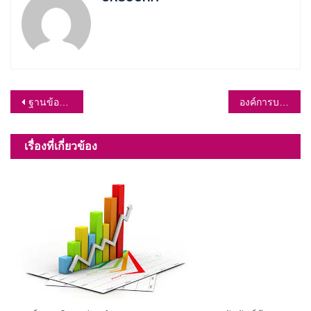
แนะแนว
ฐานข้อมูลผู้สูงอายุ คนพิการและกลุ่มเปราะบาง ประจำปีงบประมาณ พ.ศ. 2568 องค์การบริหารส่วนตำบลเขาสมอคอน อำเภอท่าวุ้ง จังหวัดลพบุรี
องค์การบริหารส่วนตำบลเขาสมอคอนร่วมกับ พมจ.ลพบุรี ในการจัดตั้งกลุ่มผู้สูงอายุและผู้พิการตำบลเขาสมอคอน
เรื่อง
เรื่องที่เกี่ยวข้อง