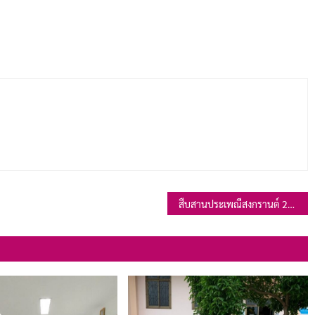
สืบสานประเพณีสงกรานต์ 2568