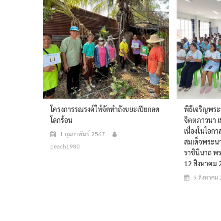
โครงการรณรงค์ให้จัดทำถังขยะเปียกลด
พิธีเจริญพร
โลกร้อน
จิตตภาวนา เ
เนื่องในโอก
1 กุมภาพันธ์ 2567
สมเด็จพระนาง
peach1980
ราชินีนาถ พ
12 สิงหาคม
9 สิงหาคม