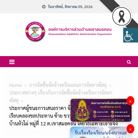
Skip
วันอาทิตย์, สิงหาคม 09, 2026
to
content
Home
การจัดซื้อจัดจ้างหรือแผนการจัดหาพัสดุ
ประกาศต่างๆ เกี่ยวกับการจัดซื้อจัดจ้างหรือการจัดหา
พัสดุ
×
ประกาศผู้ชนะการเสนอราคา จ้างซ่อมแซมถนนลูกรัง สาย
เรียบคลองชลประทาน ซ้าย ขวา หมู่ที่ 13 – หนองเจ็ตมูล
บ้านหัวไผ่ หมู่ที่ 12 ต.เขาสมอคอน โดยวิธีเฉพาะเจาะจง
×