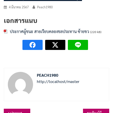
4 มีนาคม 2567
Peach1980
เอกสารแนบ
ประกาศผู้ชนะ สายเรียบคลองชลประทาน ซ้ายขว
(220 kB)
PEACH1980
http://localhost/master
ประกาศผู้ชนะการเสนอราคา จ้างซ่อมแซมถนนลูกรัง สายเรียบคลอง ซ้ายประตูน้ำ – ถนนลาดยาง บ้านหัวไผ่ หมู่ที่ 12 ต.เขาสมอคอน โดยวิธีเฉพาะเจาะจง
ขอเชิญผู้มีส่วนได้ส่วนเสียภายในหน่วยงาน ร่วมเป็นส่วนหนึ่งในการประเมินคุณธรรมและความโปร่งใสในการดำเนินงานของหน่วยงานภาครัฐ ประจำปีงบประมาณ พ.ศ.2567 (ITA)