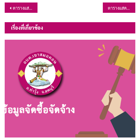
แนะแนว
ตารางแสดงวงเงินโครงการปรับปรุงถนนลูกรัง สายซอยบ้านนางสุพัตร์ อินทร์เอม – ซอยบ้านนายมนัส รวบรวม หมู่ที่ 2 ต.เขาสมอคอน
ตารางแสดงวงเงินโครงการซ่อมแซมถนนลูกรัง สายโคกทะเล – วัดถ้ำช้างเผือก บ้านพราน หมู่ที่ 5 ต.เขาสมอคอน
เรื่อง
เรื่องที่เกี่ยวข้อง