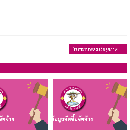
โรงพยาบาลส่งเสริมสุขภาพตำบลบ้านเขาสมอคอน เปิดให้บริการนอกเวลาราชการ และวันหยุดราชการ ติดต่อสอบทราบ โทร. 036-798629