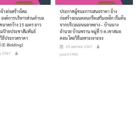
้างก่อสร้างโดม
ประกาศผู้ชนะการเสนอราคา จ้าง
 องค์การบริหารส่วนตำบล
ก่อสร้างถนนคอนกรีตเสริมเหล็ก เริ่มต้น
ขนาดกว้าง 15 เมตร ยาว
จากบริเวณถนนลาดยาง – บ้านนาง
อมป้ายประชาสัมพันธ์
อำนวย บ้านพราน หมู่ที่ 5 ต.เขาสมอ
ยวิธีประกวดราคา
คอน โดยวิธีเฉพาะเจาะจง
ส์ (e-Bidding)
29 เมษายน 2567
น 2567
peach1980