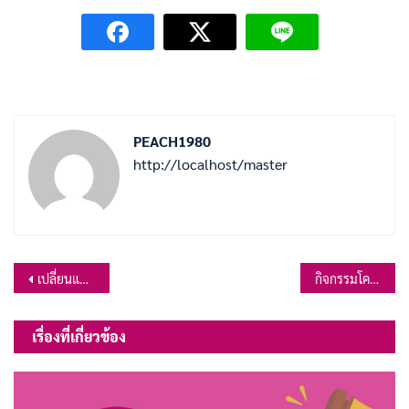
PEACH1980
http://localhost/master
แนะแนว
เปลี่ยนแปลงแผนการจัดซื้อจัดจ้าง ประจำปีงบประมาณ 2566
กิจกรรมโครงการ “รักษ์น้ำ รักษ์ป่า รักษาแผ่นดิน” ประจำปีงบประมาณ พ.ศ.2567องค์การบริหารส่วนตำบลเขาสมอคอน อำเภอท่าวุ้ง จังหวัดลพบุรี วันที่ 25 กรกฎาคม 2567
เรื่อง
เรื่องที่เกี่ยวข้อง