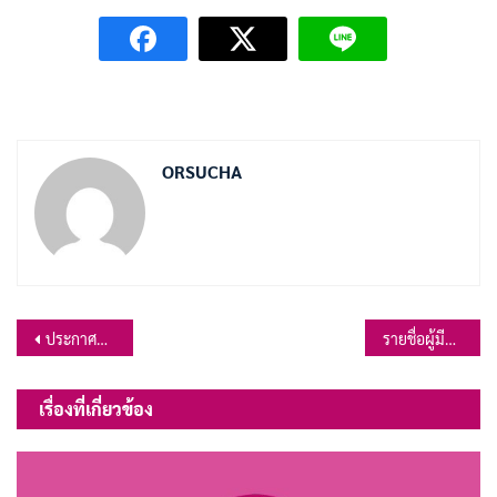
ORSUCHA
แนะแนว
ประกาศผู้ชนะการเสนอราคาจ้างวางท่อระบายน้ำ คสล.เริ่มจากบริเวณศาลากลางบ้าน-สามแยกบ้านนางเฉลียง คุ้มจันทร์ บ้านเขาบ้านหว้า หมู่ที่ 4 ต.เขาสมอคอน โดยวิธีเฉพาะเจาะจง
รายชื่อผู้มีสิทธิเข้ารับการคัดเลือก ตำแหน่ง นักกายภาพบำบัด ระดับปฏิบัติการ กำหนด วัน เวลา สถานที่ดำเนินการคัดเลือก และระเบียบเกี่ยวกับการเข้ารับการคัดเลือก
เรื่อง
เรื่องที่เกี่ยวข้อง