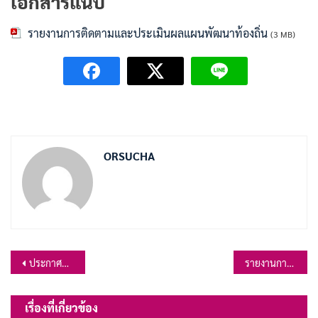
เอกสารแนบ
รายงานการติดตามและประเมินผลแผนพัฒนาท้องถิ่น
(3 MB)
ORSUCHA
แนะแนว
ประกาศนโยบายการบริหารงานบุคคล ประจำปีงบประมาณ พ.ศ.2568
รายงานการประชุมสภาองค์การบริหารส่วนตำบลเขาสมอคอนสมัยวิสามัญ สมัยที่ ๔ ครั้งที่ ๑ ประจำปี ๒๕๖๗ วันที่ ๕ พฤศจิกายน ๒๕๖๗ ณ อาคารศูนย์แพทย์แผนไทย องค์การบริหารส่วนตำบลเขาสมอคอน
เรื่อง
เรื่องที่เกี่ยวข้อง