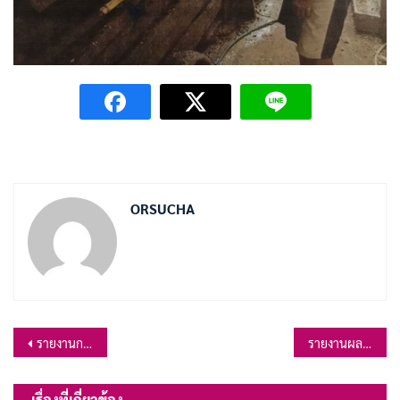
ORSUCHA
แนะแนว
รายงานการประชุมสภาองค์การบริหารส่วนตำบลเขาสมอคอนสมัยวิสามัญ สมัยที่ ๒ ครั้งที่ ๑ ประจำปี ๒๕๖๗ วันที่ ๑๗ เมษายน ๒๕๖๗ ณ อาคารศูนย์แพทย์แผนไทย องค์การบริหารส่วนตำบลเขาสมอคอน
รายงานผลการดำเนินงานและการใช้จ่ายงบประมาณ ประจำปีงบประมาณ พ.ศ.2567 รอบ 6 เดือน
เรื่อง
เรื่องที่เกี่ยวข้อง