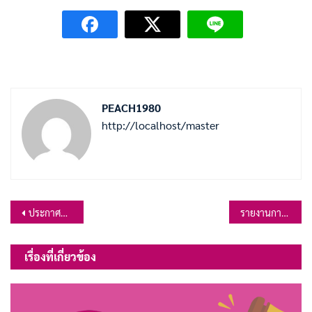
PEACH1980
http://localhost/master
แนะแนว
ประกาศผู้ชนะการเสนอราคา จ้างซ่อมแซมถนนลูกรัง สายคันคลองลาดชะโด เริ่มจากฝ่ายทดน้ำ – ประตูน้ำบ้านนายเทียม บ้านคลองพระ หมู่ที่ 7 ต.เขาสมอคอน โดยวิธีเฉพาะเจาะจง
รายงานการประชุมสภาองค์การบริหารส่วนตำบลเขาสมอคอนสมัยวิสามัญ สมัยที่ ๑ ครั้งที่ ๑ ประจำปี ๒๕๖๗ วันที่ ๑ กุมภาพันธ์ ๒๕๖๗ ณ อาคารศูนย์แพทย์แผนไทย องค์การบริหารส่วนตำบลเขาสมอคอน
เรื่อง
เรื่องที่เกี่ยวข้อง