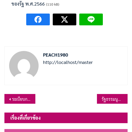
ของรัฐ พ.ศ.2566
(110 kB)
PEACH1980
http://localhost/master
แนะแนว
ระเบียบกระทรวงมหาดไทย ว่าด้วยวิธีการงบประมาณขององค์กรปกครองส่วนท้องถิ่น พ.ศ.2563
รัฐธรรมนูญแห่งราชอาณาจักรไทย พ.ศ.2560
เรื่อง
เรื่องที่เกี่ยวข้อง