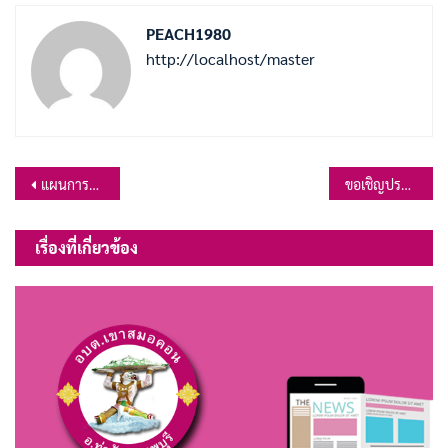
PEACH1980
http://localhost/master
แนะแนว
แผนการใช้จ่ายเงินรวม ประจำปีงบประมาณ พ.ศ.2567 ไตรมาสที่ 3 (เมษายน – มิถุนายน 2567)
ขอเชิญประชุมสภาสมัยวิสามัญ สมัยที่ ๒ ครั้งที่ ๑ ประจำปี ๒๕๖๗ วันที่ ๑๗ เมษายน ๒๕๖๗ เวลา ๑๐.๐๐ น. ณ อาคารศูนย์แพทย์แผนไทย องค์การบริหารส่วนตำบลเขาสมอคอน
เรื่อง
เรื่องที่เกี่ยวข้อง